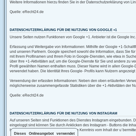
Weitere Informationen hierzu finden Sie in der Datenschutzerklärung von Link
Quelle: eRecht24.de
DATENSCHUTZERKLÄRUNG FÜR DIE NUTZUNG VON GOOGLE +1
Unsere Seiten nutzen Funktionen von Google +1. Anbieter ist die Google I
Erfassung und Weitergabe von Informationen: Mithilfe der Google +1-Schaltfl
und unseren Partnern. Google speichert sowohl die Information, dass Sie f
mit Ihrem Profilnamen und Ihrem Foto in Google-Diensten, wie etwa in Suche
über Ihre +1-Aktivitäten auf, um die Google-Dienste für Sie und andere zu v
Profil gewählten Namen enthalten muss. Dieser Name wird in allen Google-
verwendet haben. Die Identität Ihres Google- Profils kann Nutzern angezeigt
Verwendung der erfassten Informationen: Neben den oben erläuterten Verw
möglicherweise zusammengefasste Statistiken über die +1-Aktivitäten der Nu
Quelle: eRecht24.de
DATENSCHUTZERKLÄRUNG FÜR DIE NUTZUNG VON INSTAGRAM
Auf unseren Seiten sind Funktionen des Dienstes Instagram eingebunden. Di
eingeloggt sind können Sie durch Anklicken des Instagram - Buttons die Inh
hin, dass wir als Anbieter der Seiten keine Kenntnis vom Inhalt der u¨bermit
Dieses Onlineangebot verwendet