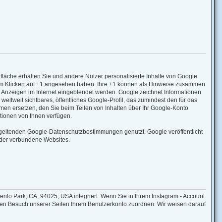
fläche erhalten Sie und andere Nutzer personalisierte Inhalte von Google
 beim Klicken auf +1 angesehen haben. Ihre +1 können als Hinweise zusammen
d Anzeigen im Internet eingeblendet werden. Google zeichnet Informationen
eltweit sichtbares, öffentliches Google-Profil, das zumindest den für das
n ersetzen, den Sie beim Teilen von Inhalten über Ihr Google-Konto
ationen von Ihnen verfügen.
geltenden Google-Datenschutzbestimmungen genutzt. Google veröffentlicht
 oder verbundene Websites.
lo Park, CA, 94025, USA integriert. Wenn Sie in Ihrem Instagram - Account
m den Besuch unserer Seiten Ihrem Benutzerkonto zuordnen. Wir weisen darauf