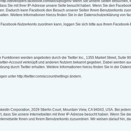
r: http://developers.facebook.com/docs/plugins/ Wenn Sie unsere Seiten besuchen,
 dass Sie mit Ihrer IP-Adresse unsere Seite besucht haben. Wenn Sie den Faceboo
inken. Dadurch kann Facebook den Besuch unserer Seiten Ihrem Benutzerkonto zuord
lten. Weitere Informationen hierzu finden Sie in der Datenschutzerklärung von fac
Facebook-Nutzerkonto zuordnen kann, loggen Sie sich bitte aus Ihrem Facebook-
 Funktionen werden angeboten durch die Twitter Inc., 1355 Market Street, Suite 
itter-Account verknüpft und anderen Nutzern bekannt gegeben. Dabei werden auch 
ung durch Twitter erhalten. Weitere Informationen hierzu finden Sie in der Datensch
en unter http://twitter.com/account/settings ändern.
nkedIn Corporation, 2029 Stierlin Court, Mountain View, CA 94043, USA. Bei jedem A
rt, dass Sie unsere Internetseiten mit Ihrer IP-Adresse besucht haben. Wenn Sie 
Internetseite Ihnen und Ihrem Benutzerkonto zuzuordnen. Wir weisen darauf hin, das