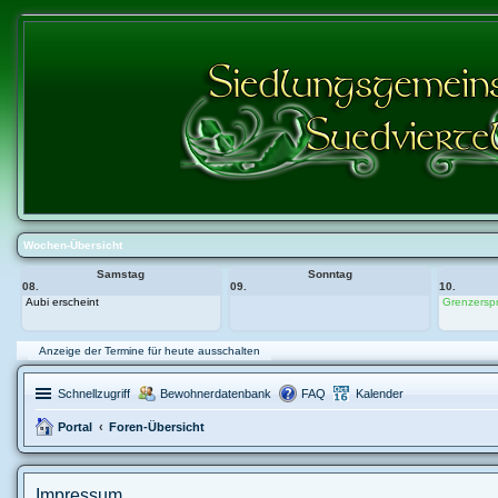
Wochen-Übersicht
Samstag
Sonntag
08.
09.
10.
Aubi erscheint
Grenzersp
Anzeige der Termine für heute ausschalten
Schnellzugriff
Bewohnerdatenbank
FAQ
Kalender
Portal
Foren-Übersicht
Impressum