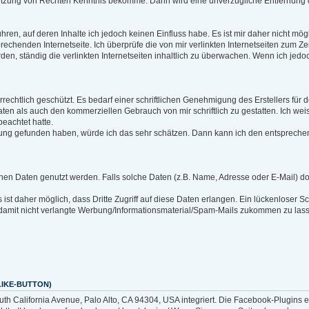
Verletzung von Rechten Kenntnis bekomme. Dann wird eine unverzügliche Entfernun
führen, auf deren Inhalte ich jedoch keinen Einfluss habe. Es ist mir daher nicht mög
rechenden Internetseite. Ich überprüfe die von mir verlinkten Internetseiten zum Ze
den, ständig die verlinkten Internetseiten inhaltlich zu überwachen. Wenn ich jed
echtlich geschützt. Es bedarf einer schriftlichen Genehmigung des Erstellers für denj
en als auch den kommerziellen Gebrauch von mir schriftlich zu gestatten. Ich weise 
beachtet hatte.
zung gefunden haben, würde ich das sehr schätzen. Dann kann ich den entsprechen
 Daten genutzt werden. Falls solche Daten (z.B. Name, Adresse oder E-Mail) doch 
ist daher möglich, dass Dritte Zugriff auf diese Daten erlangen. Ein lückenloser Sc
 damit nicht verlangte Werbung/Informationsmaterial/Spam-Mails zukommen zu lasse
IKE-BUTTON)
th California Avenue, Palo Alto, CA 94304, USA integriert. Die Facebook-Plugins 