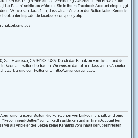
 wird über das Plugin eine direkte Verbindung zwischen Ihrem Browser und
k „Like-Button“ anklicken während Sie in Ihrem Facebook-Account eingeloggt
nen. Wir weisen darauf hin, dass wir als Anbieter der Seiten keine Kenntnis
ebook unter http://de-de.facebook.com/policy.php
Benutzerkonto aus.
900, San Francisco, CA 94103, USA. Durch das Benutzen von Twitter und der
Daten an Twitter übertragen. Wir weisen darauf hin, dass wir als Anbieter
utzerklärung von Twitter unter http://twitter.com/privacy.
bruf einer unserer Seiten, die Funktionen von LinkedIn enthält, wird eine
den "Recommend-Button" von LinkedIn anklicken und in Ihrem Account bei
s wir als Anbieter der Seiten keine Kenntnis vom Inhalt der übermittelten