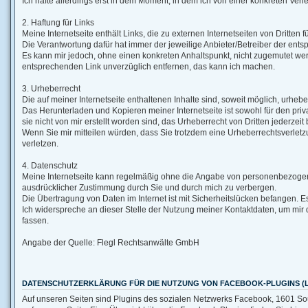
Ich hafte allerdings erst in dem Moment, in dem ich von einer konkreten 
2. Haftung für Links
Meine Internetseite enthält Links, die zu externen Internetseiten von Dritten 
Die Verantwortung dafür hat immer der jeweilige Anbieter/Betreiber der entsp
Es kann mir jedoch, ohne einen konkreten Anhaltspunkt, nicht zugemutet wer
entsprechenden Link unverzüglich entfernen, das kann ich machen.
3. Urheberrecht
Die auf meiner Internetseite enthaltenen Inhalte sind, soweit möglich, urheberr
Das Herunterladen und Kopieren meiner Internetseite ist sowohl für den privat
sie nicht von mir erstellt worden sind, das Urheberrecht von Dritten jederzeit 
Wenn Sie mir mitteilen würden, dass Sie trotzdem eine Urheberrechtsverlet
verletzen.
4. Datenschutz
Meine Internetseite kann regelmäßig ohne die Angabe von personenbezogenen
ausdrücklicher Zustimmung durch Sie und durch mich zu verbergen.
Die Übertragung von Daten im Internet ist mit Sicherheitslücken befangen. Es 
Ich widerspreche an dieser Stelle der Nutzung meiner Kontaktdaten, um mir
fassen.
Angabe der Quelle: Flegl Rechtsanwälte GmbH
DATENSCHUTZERKLÄRUNG FÜR DIE NUTZUNG VON FACEBOOK-PLUGINS (L
Auf unseren Seiten sind Plugins des sozialen Netzwerks Facebook, 1601 Sou