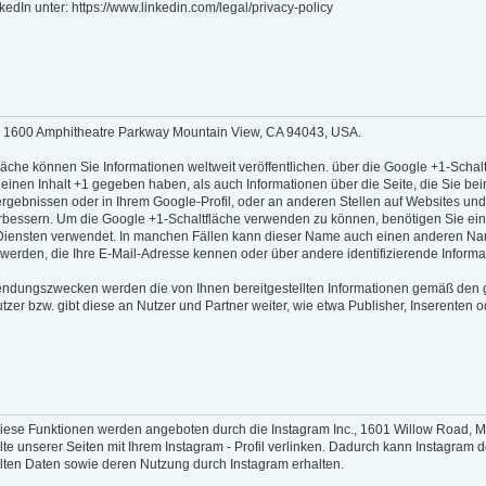
edIn unter: https://www.linkedin.com/legal/privacy-policy
nc. 1600 Amphitheatre Parkway Mountain View, CA 94043, USA.
äche können Sie Informationen weltweit veröffentlichen. über die Google +1-Schalt
ür einen Inhalt +1 gegeben haben, als auch Informationen über die Seite, die Sie
rgebnissen oder in Ihrem Google-Profil, oder an anderen Stellen auf Websites un
erbessern. Um die Google +1-Schaltfläche verwenden zu können, benötigen Sie ein w
Diensten verwendet. In manchen Fällen kann dieser Name auch einen anderen Name
 werden, die Ihre E-Mail-Adresse kennen oder über andere identifizierende Inform
endungszwecken werden die von Ihnen bereitgestellten Informationen gemäß den 
tzer bzw. gibt diese an Nutzer und Partner weiter, wie etwa Publisher, Inserenten
ese Funktionen werden angeboten durch die Instagram Inc., 1601 Willow Road, Men
alte unserer Seiten mit Ihrem Instagram - Profil verlinken. Dadurch kann Instagra
telten Daten sowie deren Nutzung durch Instagram erhalten.