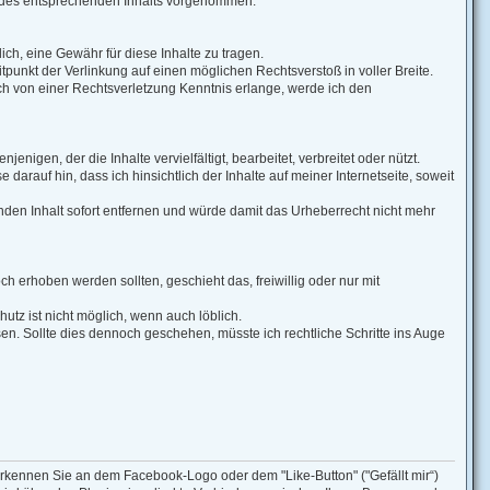
g des entsprechenden Inhalts vorgenommen.
lich, eine Gewähr für diese Inhalte zu tragen.
itpunkt der Verlinkung auf einen möglichen Rechtsverstoß in voller Breite.
och von einer Rechtsverletzung Kenntnis erlange, werde ich den
enigen, der die Inhalte vervielfältigt, bearbeitet, verbreitet oder nützt.
darauf hin, dass ich hinsichtlich der Inhalte auf meiner Internetseite, soweit
den Inhalt sofort entfernen und würde damit das Urheberrecht nicht mehr
erhoben werden sollten, geschieht das, freiwillig oder nur mit
hutz ist nicht möglich, wenn auch löblich.
n. Sollte dies dennoch geschehen, müsste ich rechtliche Schritte ins Auge
erkennen Sie an dem Facebook-Logo oder dem "Like-Button" ("Gefällt mir“)