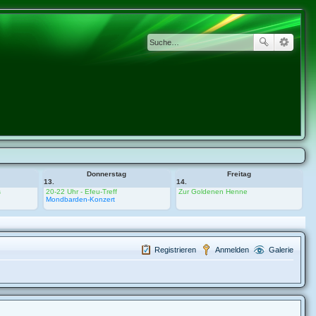
Donnerstag
Freitag
13.
14.
s
20-22 Uhr - Efeu-Treff
Zur Goldenen Henne
Mondbarden-Konzert
Registrieren
Anmelden
Galerie